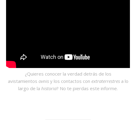
¿Quieres conocer la verdad detrás de los
avistamientos
ovnis
y los contactos con
extraterrestres
a lo
largo de la
historia
? No te pierdas este informe.