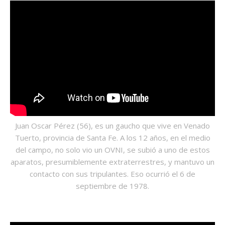
Juan Oscar Pérez (56), es un gaucho que vive en Venado
Tuerto, provincia de Santa Fe. A los 12 años, en el medio
del campo, no solo vio un OVNI, se subió a uno de estos
aparatos, presumiblemente extraterrestres, y mantuvo un
contacto con sus tripulantes. Eso ocurrió el 6 de
septiembre de 1978.