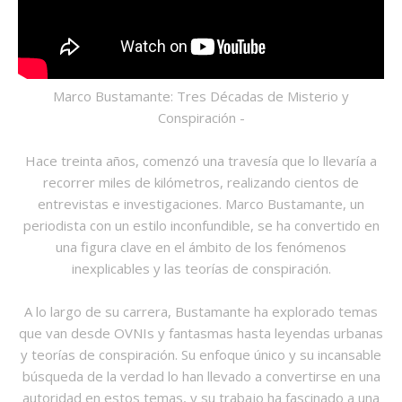
Marco Bustamante: Tres Décadas de Misterio y
Conspiración -
Hace treinta años, comenzó una travesía que lo llevaría a
recorrer miles de kilómetros, realizando cientos de
entrevistas e investigaciones. Marco Bustamante, un
periodista con un estilo inconfundible, se ha convertido en
una figura clave en el ámbito de los fenómenos
inexplicables y las teorías de conspiración.
A lo largo de su carrera, Bustamante ha explorado temas
que van desde OVNIs y fantasmas hasta leyendas urbanas
y teorías de conspiración. Su enfoque único y su incansable
búsqueda de la verdad lo han llevado a convertirse en una
autoridad en estos temas, y su trabajo ha fascinado a una